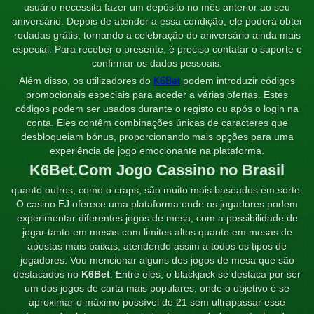
usuário necessita fazer um depósito no mês anterior ao seu
aniversário. Depois de atender a essa condição, ele poderá obter
rodadas grátis, tornando a celebração do aniversário ainda mais
especial. Para receber o presente, é preciso contatar o suporte e
confirmar os dados pessoais.
Além disso, os utilizadores do
K6Bet
podem introduzir códigos
promocionais especiais para aceder a várias ofertas. Estes
códigos podem ser usados durante o registo ou após o login na
conta. Eles contêm combinações únicas de caracteres que
desbloqueiam bónus, proporcionando mais opções para uma
experiência de jogo emocionante na plataforma.
K6Bet.Com Jogo Cassino no Brasil
quanto outros, como o craps, são muito mais baseados em sorte.
O casino EJ oferece uma plataforma onde os jogadores podem
experimentar diferentes jogos de mesa, com a possibilidade de
jogar tanto em mesas com limites altos quanto em mesas de
apostas mais baixas, atendendo assim a todos os tipos de
jogadores. Vou mencionar alguns dos jogos de mesa que são
destacados no
K6Bet
. Entre eles, o blackjack se destaca por ser
um dos jogos de carta mais populares, onde o objetivo é se
aproximar o máximo possível de 21 sem ultrapassar esse